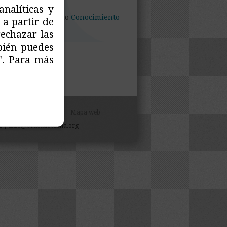
analíticas y
ibles en el apartado
Conocimiento
 a partir de
rechazar las
bién puedes
". Para más
ación organizacional
Mapa web
92 | info@orueauzolana.org