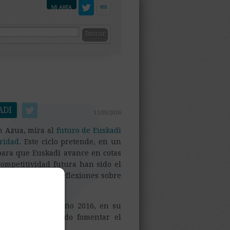
es
MI AREA
ADI
11/03/2016
n Azua, mira al
futuro de Euskadi
ridad
. Este ciclo pretende, en un
para que Euskadi avance en cotas
competitividad futura han sido el
uienes seguirán reflexiones sobre
mera mitad del año 2016, en su
tido, pretendiendo fomentar el