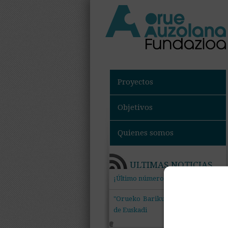
Proyectos
Objetivos
Quienes somos
ULTIMAS NOTICIAS
+
¡Último número de Gizadiberri!
"Orueko Barikuak" mira al futuro
de Euskadi
+