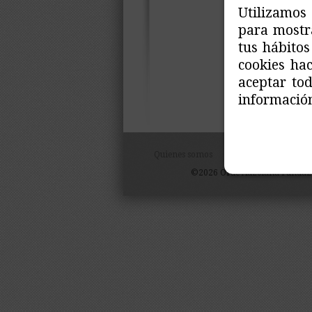
Utilizamos 
para mostra
tus hábitos
cookies ha
aceptar to
información
Quienes somos
Objetivos
Aviso Leg
©2026 Orue Auzolana Fundazio