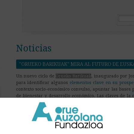
Noticias
"ORUEKO BARIKUAK" MIRA AL FUTURO DE EUSK
Un nuevo ciclo de
Orueko Barikuak
, inaugurado por Jo
para identificar algunos
elementos clave en su prospe
contexto socio-económico convulso, apuntar las bases 
de bienestar y desarrollo económico. Las claves de la 
foco de la primera sesión de la mano de Jon Azua, a q
el papel de la industria y las capacidades humanas.
Este ciclo de
Orueko Barikuak
tendrá lugar en la pri
fomato habitual de charla seguida de debate compar
debate y la reflexión.