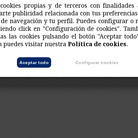
cookies propias y de terceros con finalidades 
Los detalles de cada una de las jornadas estarán dispon
rte publicidad relacionada con tus preferencias
y Debate
de este sitio web.
 de navegación y tu perfil. Puedes configurar o 
ciendo click en "Configuración de cookies". Tam
das las cookies pulsando el botón "Aceptar todo
 puedes visitar nuestra
Política de cookies
.
Aceptar todo
Configurar cookies
al
Política de privacidad
Política de cookies
Condiciones de uso
Inform
a | Juan Alzaga 2 Behea - 48340 - Amorebieta-Etxano (Bizkaia) | 946.85.12.