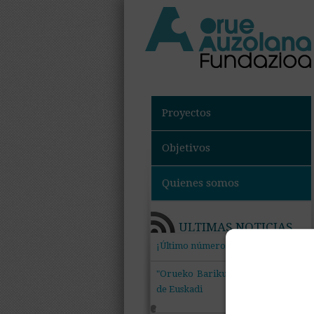
Proyectos
Objetivos
Quienes somos
ULTIMAS NOTICIAS
+
¡Último número de Gizadiberri!
"Orueko Barikuak" mira al futuro
de Euskadi
+