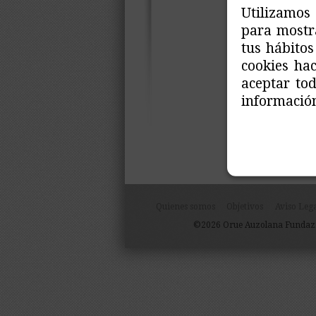
Utilizamos 
para mostra
tus hábitos
cookies ha
aceptar to
información
Quienes somos
Objetivos
Aviso Leg
©2026 Orue Auzolana Fundazio