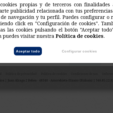
después dan lugar a sistemas de protección social, emp
cookies propias y de terceros con finalidades 
más básicos de relaciones humanas y comunitarias.
rte publicidad relacionada con tus preferencias
 de navegación y tu perfil. Puedes configurar o 
INVITACIÓN
ciendo click en "Configuración de cookies". Tam
das las cookies pulsando el botón "Aceptar todo
Seguramente, el desafío sea más grande, incluso, q
 puedes visitar nuestra
Política de cookies
.
Seguramente estemos más cerca de la utopía que de
importe, puesto que sin utopía no hay progreso.
LA
Aceptar todo
Configurar cookies
SE CONSTRUYE, SE INVENTA.
al
Política de privacidad
Política de cookies
Condiciones de uso
Inform
a | Juan Alzaga 2 Behea - 48340 - Amorebieta-Etxano (Bizkaia) | 946.85.12.