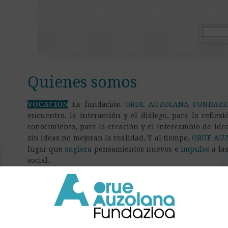
Quienes somos
VOCACIÓN
La fundación
ORUE AUZOLANA FUNDAZI
encuentro, la interacción y el diálogo, para la reflexi
conocimiento, para la creación y el intercambio de ide
sin ideas no mejoran la realidad. Y al tiempo,
ORUE AU
lugar que
sugiera
pensamientos nuevos e
impulse
a las
social.
CONTEXTO
La progresiva escasez de códigos y condu
sirvan como punto de orientación y guía, dibuja nuestra
invita a promover el ejercicio reflexivo de jóvenes y adu
cultural, económico, político y ético, en busca de un
avanzar esas redes de “acción colectiva”
basadas en la 