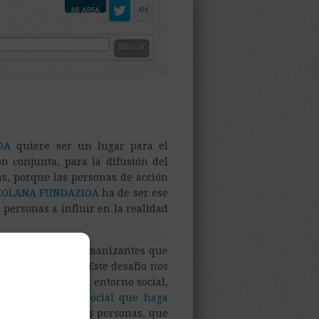
es
MI AREA
OA
quiere ser un lugar para el
ón conjunta, para la difusión del
as, porque las personas de acción
ZOLANA FUNDAZIOA
ha de ser ese
 personas a influir en la realidad
ctas humanas y humanizantes que
 realidad social. Este desafío nos
ltos, respecto a su entorno social,
a
trasformación social que haga
confianza y en las personas, que