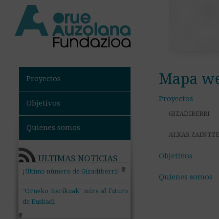
Mapa w
Proyectos
Proyectos
Objetivos
GIZADIBERRI
Quienes somos
ALKAR ZAINTZ
Objetivos
ULTIMAS NOTICIAS
+
¡Último número de Gizadiberri!
Quienes somos
"Orueko Barikuak" mira al futuro
de Euskadi
+