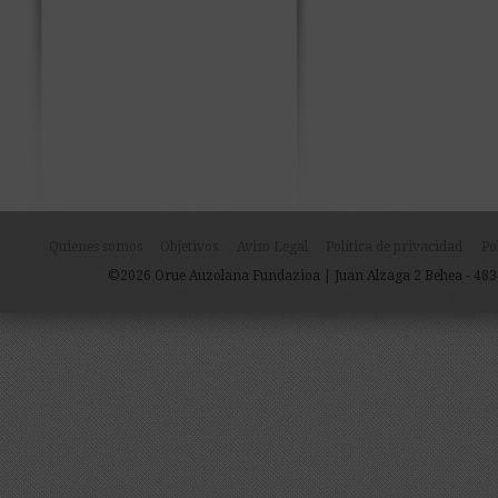
Quienes somos
Objetivos
Aviso Legal
Política de privacidad
Po
©2026 Orue Auzolana Fundazioa | Juan Alzaga 2 Behea - 483