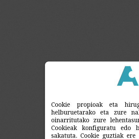
Cookie propioak eta hirug
helburuetarako eta zure nab
oinarritutako zure lehentasu
Cookieak konfiguratu edo b
sakatuta. Cookie guztiak ere