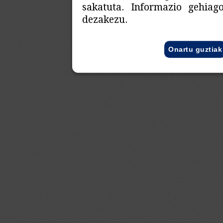
sakatuta. Informazio gehia
dezakezu.
Onartu guztiak