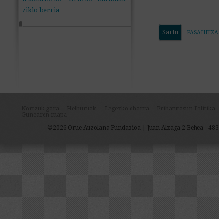
ziklo berria
+
PASAHITZA
Nortzuk gara
Helburuak
Legezko oharra
Pribatutasun Politika
Gunearen mapa
©2026 Orue Auzolana Fundazioa | Juan Alzaga 2 Behea - 483