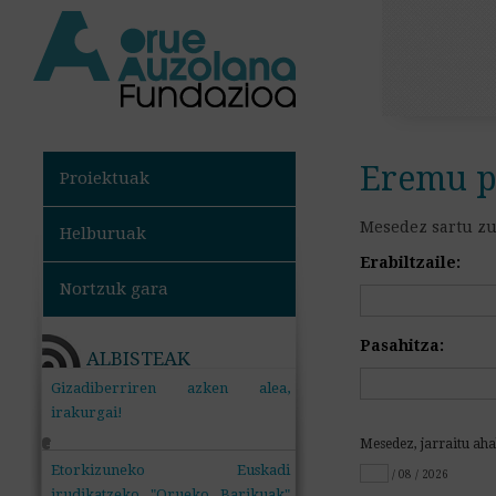
Eremu p
Proiektuak
Mesedez sartu zur
Helburuak
Erabiltzaile:
Nortzuk gara
Pasahitza:
ALBISTEAK
Gizadiberriren azken alea,
irakurgai!
+
Mesedez, jarraitu aha
Etorkizuneko Euskadi
/ 08 / 2026
irudikatzeko "Orueko Barikuak"